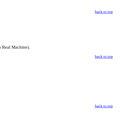
back to top
al Machine).
back to top
back to top