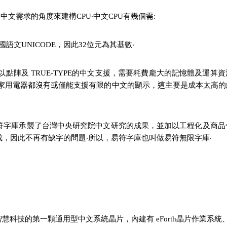
中文需求的角度來建構CPU‧中文CPU有幾個
需
:
國語文
UNICODE
，因此32位元為其基數‧
點陣及 TRUE-TYPE的中文支援，需要耗費龐大的記憶體及運算資源
家用電器都
沒有或
僅能支援有限的中文的顯示，
這
主要是成本太高的緣
符字庫承襲了台灣中央研究院中文研究的成果，並加以工程化及商品
，因此不再有缺字的問題‧所以，易符字庫也叫做易符無限字庫‧
E32-1 是易符智慧科技的第一顆通用型中文系統晶片，內建有 eForth晶片作