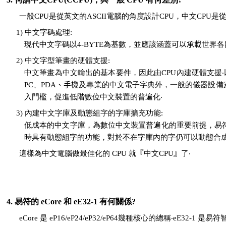
一般CPU是從英文的ASCII電腦的角度設計CPU，中文CPU
是
從
1) 中文字碼處理:
現代中文字碼以4-BYTE為基數
，
並應該涵蓋
可以承載
世界各
2) 中文字型筆畫的硬體支援:
中文筆畫為中文輸出的基本要件，因此由CPU內建硬體支援‧以
PC、PDA
、手機
及專業的中文電子字典外，一般的儀器設備
入門檻，促進低階數位中文裝置的普遍化‧
3) 內建中文字庫及動態組字的字庫擴充功能:
低成本的中文字庫，為數位中文裝置普遍化的重要前提，易
時具有動態組字的功能，對於不在字庫內的字仍可以動態合成
這樣為中文電腦做最佳化的 CPU 就
『
中文CPU
』
了‧
4. 易符的 eCore 和 eE32-1 有何關係?
eCore 是 eP16/eP24/eP32/eP64幾種核心的總稱‧e