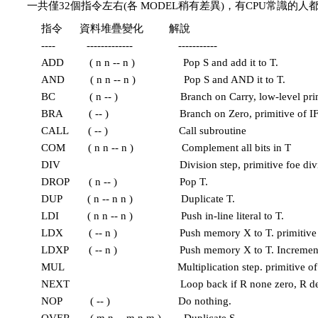
一共僅32個指令左右(各 MODEL稍有差異)，有CPU常識的
指令
資料堆疊變化
解說
----
-------------
-----------
A
DD
( n n -- n )
Pop S and add it to T.
AND
( n n -- n )
Pop S and AND it to T.
BC
( n -- )
Branch on Carry, low-level pri
BRA
( -- )
Branch on Zero, primitive of
CALL
( -- )
Call subroutine
COM
( n n -- n )
Complement all bits in T
DIV
Division step, primitive foe div
DROP
( n -- )
Pop T.
DUP
( n -- n n )
Duplicate T.
LDI
( n n -- n )
Push in-line literal to T.
LDX
( -- n )
Push memory X to T. primitive
LDXP
( -- n )
Push memory X to T. Increment
MUL
Multiplication step. primitive of
NEXT
Loop back if R none zero, R de
NOP
( -- )
Do nothing.