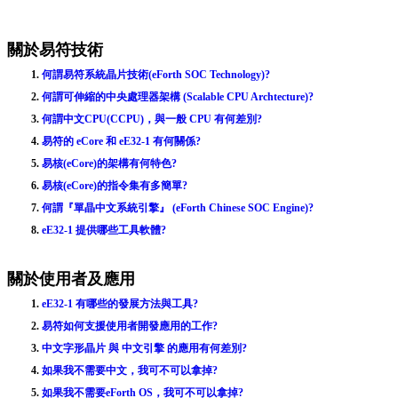
關於易符技術
1.
何謂易符系統晶片技術(eForth SOC Technology)?
2.
何謂可伸縮的中央處理器架構 (Scalable CPU Archtecture)?
3.
何謂中文CPU(CCPU)，與一般 CPU 有何差別?
4.
易符的 eCore 和 eE32-1 有何關係?
5.
易核(eCore)的架構有何特色?
6.
易核(eCore)的指令集有多簡單?
7.
何謂『單晶中文系統引擎』 (eForth Chinese SOC Engine)?
8.
eE32-1 提供哪些工具軟體?
關於使用者及應用
1.
eE32-1 有哪些的發展方法與工具?
2.
易符如何支援使用者開發應用的工作?
3.
中文字形晶片 與 中文引擎 的應用有何差別?
4.
如果我不需要中文，我可不可以拿掉?
5.
如果我不需要eForth OS，我可不可以拿掉?