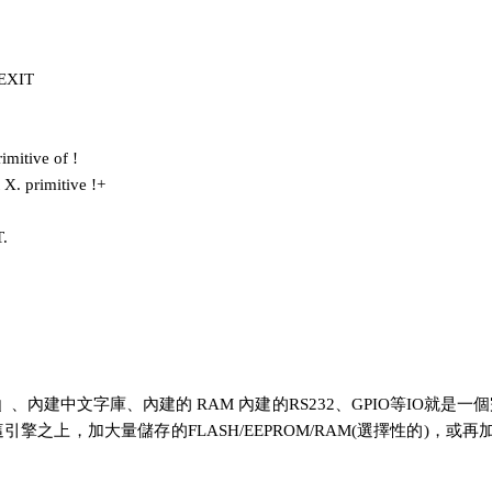
 EXIT
mitive of !
X. primitive !+
T.
』
、內建中文字庫、內建的 RAM 內建的RS232、GPIO等IO就
之上，加大量儲存的FLASH/EEPROM/RAM(選擇性的)，或