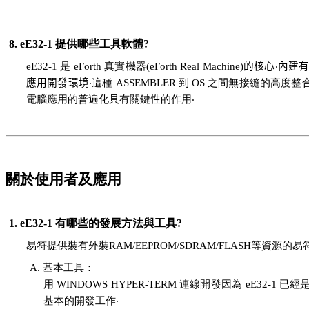
8. eE32-1 提供哪些工具軟體?
eE32-1 是 eForth 真實機器(eForth Real Machine)
的核心
‧
內建有
應用開發環境
‧這種 ASSEMBLER 到 OS 之間無接縫
電腦應用的普遍化
具
有關鍵
性
的作用‧
關於使用者及應用
1. eE32-1 有哪些的發展方法與工具?
易符提供裝有外裝RAM/EEPROM/SDRAM/
FLASH
等資源的易符
A. 基本工具：
用 WINDOWS HYPER-TERM 連線開發因為 eE32-1
基本的開發工作‧