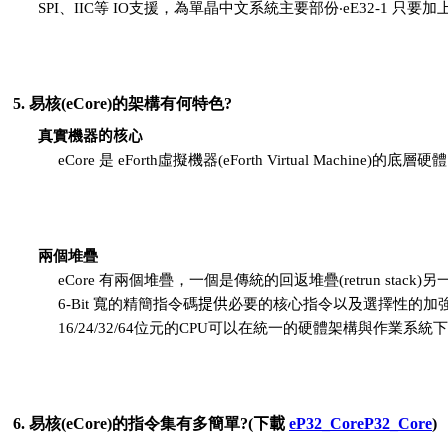
SPI、IIC等 IO支援，為單晶中文系統主要部份‧eE32-1 
5. 易核(eCore)的架構有何特色?
真實機器
的核心
eCore 是 eForth虛擬機器(eForth Virtual Machine)的
兩個堆疊
eCore 有兩個堆疊，一個是傳統的回返堆疊(retrun stack)另一
6-Bit 寬的精簡指令碼
提供
必要的核心指令
以及
選擇性的加
16/24/32/64位元的CPU可以在統一的硬體架構與作業系統下
6. 易核(eCore)的指令集有多簡單?
(下載
eP32_CoreP32_Core
)