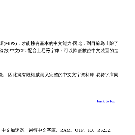
(MIPS)，才能擁有基本的中文
能
力‧因此，到目前為止除了
故‧中文CPU
配合上易符字庫，
可以降低數位中文裝置的進
化，因此擁有既權威而又完整的中文文字資料庫‧易符字庫同
back to top
業系統、中文加速器、易符中文字庫、RAM、OTP、IO、RS232、